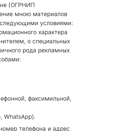
вне (ОГРНИП
учение мною материалов
к следующими условиями:
ормационного характера
нителем, о специальных
зличного рода рекламных
собами:
лефонной, факсимильной,
, WhatsApp).
номер телефона и адрес