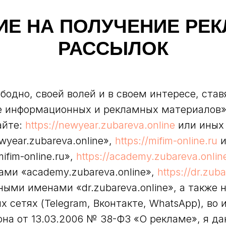
ИЕ НА ПОЛУЧЕНИЕ РЕ
РАССЫЛОК
одно, своей волей и в своем интересе, ставя
ие информационных и рекламных материалов» 
айте:
https://newyear.zubareva.online
или иных 
ear.zubareva.online»,
https://mifim-online.ru
и
fim-online.ru»,
https://academy.zubareva.onlin
ми «academy.zubareva.online»,
https://dr.zub
ыми именами «dr.zubareva.online», а также 
 сетях (Telegram, Вконтакте, WhatsApp), во 
кона от 13.03.2006 № 38-ФЗ «О рекламе», я д